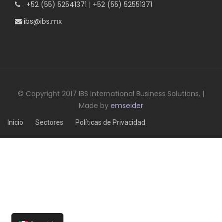
+52 (55) 52541371 | +52 (55) 52551371
ibs@ibs.mx
© Copyright 2017 IBS International Business Solutions. |
Made by
emseider
Inicio
Sectores
Políticas de Privacidad