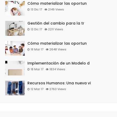
Cómo materializar las oportun
13 Dic 17
2149
Views
Gestión del cambio para la tr
13 Dic 17
2211
Views
Cómo materializar las oportun
18 Mar 17
2648
Views
Implementación de un Modelo d
18 Mar 17
1834
Views
Recursos Humanos: Una nueva vi
12 Mar 17
2763
Views