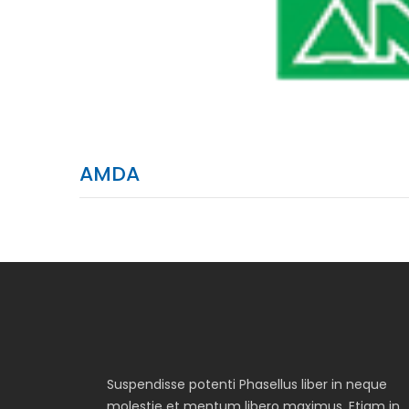
AMDA
Suspendisse potenti Phasellus liber in neque
molestie et mentum libero maximus. Etiam in