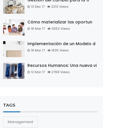
Gestión del cambio para la tr
13 Dec 17
2213
Views
Cómo materializar las oportun
18 Mar 17
2652
Views
Implementación de un Modelo d
18 Mar 17
1835
Views
Recursos Humanos: Una nueva vi
12 Mar 17
2768
Views
TAGS
Management