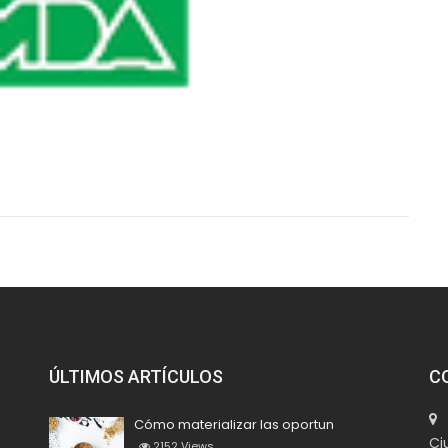
ÚLTIMOS ARTÍCULOS
C
M
Cómo materializar las oportun
Ci
2152
Views