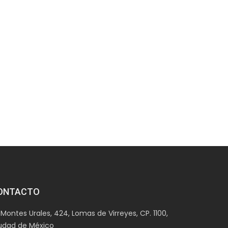
ONTACTO
ontes Urales, 424, Lomas de Virreyes, CP. 1100,
udad de México