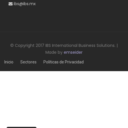
ibs@ibs.mx
© Copyright 2017 IBS International Business Solutions. |
Made by
emseider
Inicio
Sectores
Políticas de Privacidad