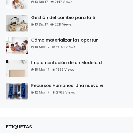
13 Dic 17
2147
Views
Gestión del cambio para la tr
13 Dic 17
2211
Views
Cómo materializar las oportun
18 Mar 17
2648
Views
Implementación de un Modelo d
18 Mar 17
1833
Views
Recursos Humanos: Una nueva vi
12 Mar 17
2762
Views
ETIQUETAS