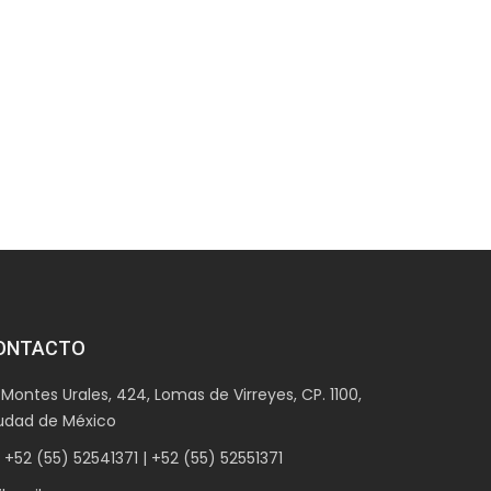
ONTACTO
ontes Urales, 424, Lomas de Virreyes, CP. 1100,
udad de México
52 (55) 52541371 | +52 (55) 52551371