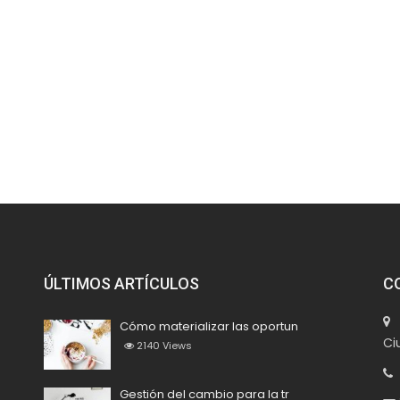
ÚLTIMOS ARTÍCULOS
C
M
Cómo materializar las oportun
Ci
2140
Views
+
Gestión del cambio para la tr