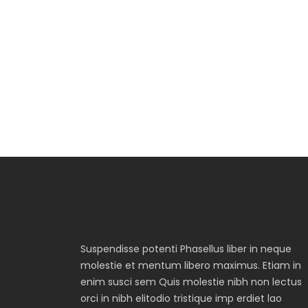
Suspendisse potenti Phasellus liber in neque
molestie et mentum libero maximus. Etiam in
enim susci sem Quis molestie nibh non lectus
orci in nibh elitodio tristique imp erdiet lao