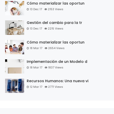
Cómo materializar las oportun
13 Dec 17
2153
Views
Gestión del cambio para la tr
13 Dec 17
2215
Views
Cómo materializar las oportun
18 Mar 17
2654
Views
Implementación de un Modelo d
18 Mar 17
1837
Views
Recursos Humanos: Una nueva vi
12 Mar 17
2771
Views