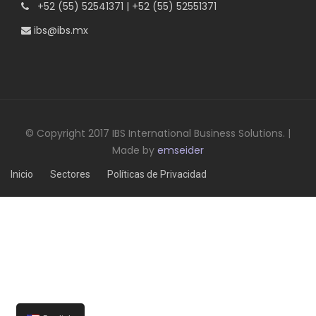
+52 (55) 52541371 | +52 (55) 52551371
ibs@ibs.mx
© Copyright 2017 IBS International Business Solutions. |
Made by
emseider
Inicio
Sectores
Políticas de Privacidad