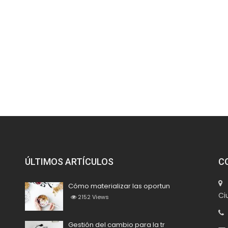
ÚLTIMOS ARTÍCULOS
C
M
Cómo materializar las oportun
Ci
2152
Views
+
Gestión del cambio para la tr