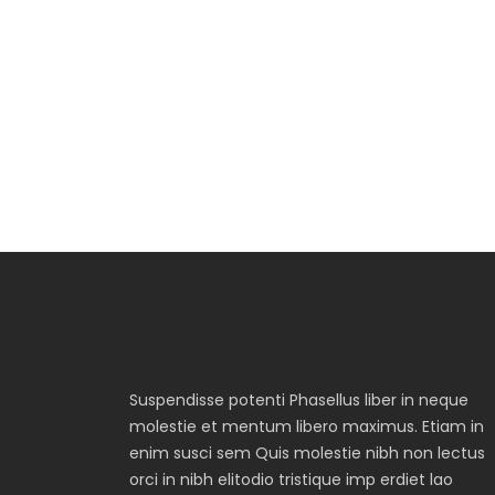
Suspendisse potenti Phasellus liber in neque
molestie et mentum libero maximus. Etiam in
enim susci sem Quis molestie nibh non lectus
orci in nibh elitodio tristique imp erdiet lao