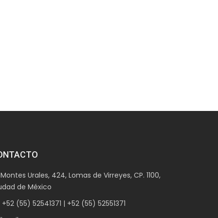
ONTACTO
ontes Urales, 424, Lomas de Virreyes, CP. 1100,
udad de México
52 (55) 52541371 | +52 (55) 52551371