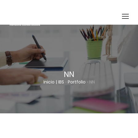
NN
Inicio | IBS
›
Portfolio
›
NN