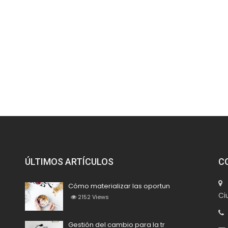
ÚLTIMOS ARTÍCULOS
C
M
Cómo materializar las oportun
Ci
2152
Views
+
Gestión del cambio para la tr