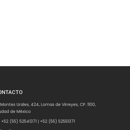
ONTACTO
ontes Urales, 424, Lomas de Virreyes, CP. 1100,
udad de México
52 (55) 52541371 | +52 (55) 52551371