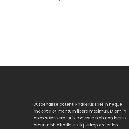
Suspendisse potenti Phasellus liber in neque
molestie et mentum libero maximus. Etiam in
enim susci sem Quis molestie nibh non lectus
orci in nibh elitodio tristique imp erdiet lao